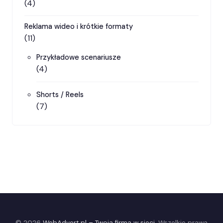
(4)
Reklama wideo i krótkie formaty
(11)
Przykładowe scenariusze
(4)
Shorts / Reels
(7)
© 2026
WebAdvert.pl – Twoja firma w sieci
. Wszelkie prawa