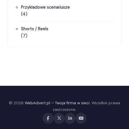
Przykładowe scenariusze
(4)
Shorts / Reels
(7)
© 2026
WebAdvert.pl – Twoja firma w sieci
. Wszelkie prawa
zastrzeżone.