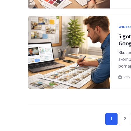
WIDEO
5 go
Goog
Skutec
skompl
pomaga
jasny
202
Stron
1
2
wpisó