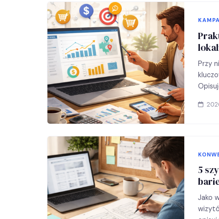
KAMPA
Prak
loka
Przy n
kluczo
Opisuj
2026
KONW
5 sz
bari
Jako w
wizytó