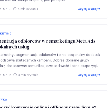
-07-21 ·
4 min czytania
Czytaj więcej
KETING
entacja odbiorców w remarketingu Meta Ads
lokalnych usług
arketingu segmentacja odbiorców to nie opcjonalny dodatek
podstawa skutecznych kampanii. Dobrze dobrane grupy
ają dostosować komunikat, częstotliwość i okno ekspozycji
-07-18 ·
4 min czytania
Czytaj więcej
TYKA
ączyć konwersje online i offline w małej firmie?