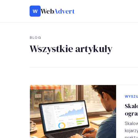
Web
Advert
W
BLOG
Wszystkie artykuły
WYSZU
Skal
ogra
Skalow
kojarz
prakty