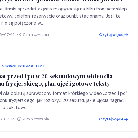
j firmie sprzedaż często rozgrywa się na kilku frontach: sklep
etowy, telefon, rezerwacje oraz punkt stacjonarny. Jeśli te
 nie są połączone w…
-07-16 ·
5 min czytania
Czytaj więcej
ŁADOWE SCENARIUSZE
at przed i po w 20‑sekundowym wideo dla
u fryzjerskiego, plan ujęć i gotowe teksty
liwia opisuję sprawdzony format krótkiego wideo „przed i po”
lonu fryzjerskiego: jak rozłożyć 20 sekund, jakie ujęcia nagrać i
linie tekstowe…
-07-14 ·
4 min czytania
Czytaj więcej