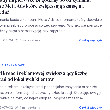
a z Meta Ads które zwiększają szansę na
edaż
manie leada z kampanii Meta Ads to moment, który decyduje
szym przebiegu procesu sprzedażowego. W praktyce pierwsze
ziny często rozstrzygają, czy zapytanie…
6-07-04 ·
4 min czytania
Czytaj więcej
JE REKLAMOWE
d kreacji reklamowej zwiększający liczbę
tań od lokalnych klientów
iele reklam lokalnych traci potencjalne zapytania przez złe
czenie informacji i chaotyczny układ kreacji. Skupiając uwagę
wnika na tym, co najważniejsze, zwiększasz szansę,…
6-07-02 ·
4 min czytania
Czytaj więcej