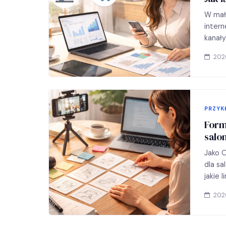
W małe
intern
kanały
2026
PRZYK
Form
salon
Jako O
dla sa
jakie 
2026