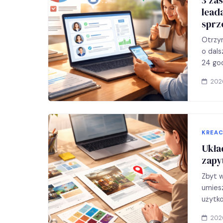
lead
sprz
Otrzy
o dal
24 god
202
KREAC
Ukła
zapy
Zbyt w
umiesz
użytko
202