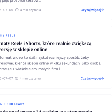
ę pięć prostych testów…
6-07-09 ·
4 min czytania
Czytaj więcej
S / REELS
maty Reels i Shorts, które realnie zwiększą
ersję w sklepie online
 format wideo to dziś najskuteczniejszy sposób, żeby
resować klienta sklepu online w kilku sekundach. Jako osoba,
pracuje z właścicielami małych firm i…
6-07-07 ·
4 min czytania
Czytaj więcej
NIE POD LEADY
sady na pierwsze 24 godziny po otrzymaniu