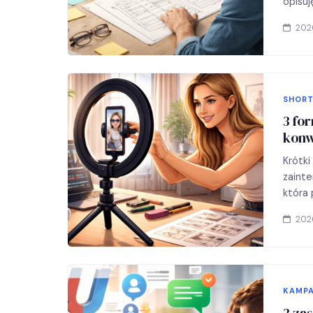
opisuj
202
SHORT
3 for
konw
Krótki
zainte
która 
202
KAMPA
3 za