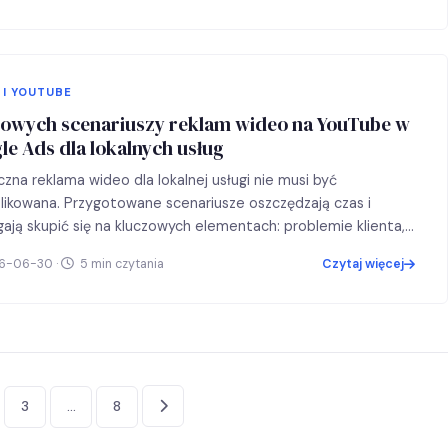
 I YOUTUBE
towych scenariuszy reklam wideo na YouTube w
le Ads dla lokalnych usług
zna reklama wideo dla lokalnej usługi nie musi być
ikowana. Przygotowane scenariusze oszczędzają czas i
ją skupić się na kluczowych elementach: problemie klienta,
m…
6-06-30 ·
5 min czytania
Czytaj więcej
icowanie
3
…
8
w