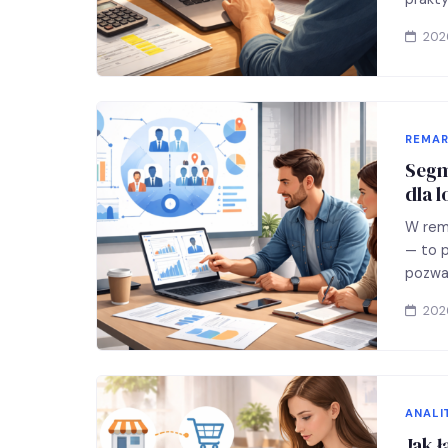
2026
REMAR
Segm
dla 
W rem
— to 
pozwal
tak,…
2026
ANALI
Jak ł