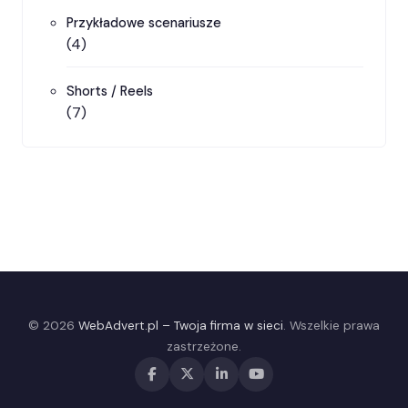
Przykładowe scenariusze
(4)
Shorts / Reels
(7)
© 2026
WebAdvert.pl – Twoja firma w sieci
. Wszelkie prawa
zastrzeżone.