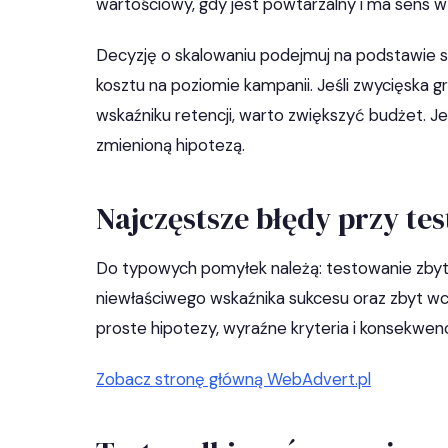
wartościowy, gdy jest powtarzalny i ma sens w
Decyzję o skalowaniu podejmuj na podstawie sta
kosztu na poziomie kampanii. Jeśli zwycięska g
wskaźniku retencji, warto zwiększyć budżet. Je
zmienioną hipotezą.
Najczęstsze błędy przy te
Do typowych pomyłek należą: testowanie zbyt 
niewłaściwego wskaźnika sukcesu oraz zbyt wc
proste hipotezy, wyraźne kryteria i konsekwe
Zobacz stronę główną WebAdvert.pl