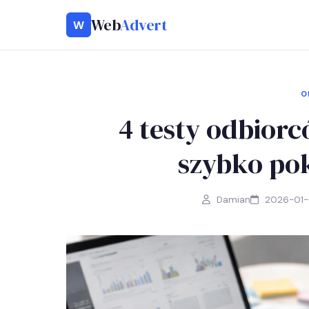
Web
Advert
W
O
4 testy odbior
szybko po
Damian
2026-01-