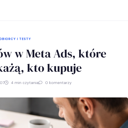
DBIORCY I TESTY
ców w Meta Ads, które
każą, kto kupuje
07
4 min czytania
0 komentarzy