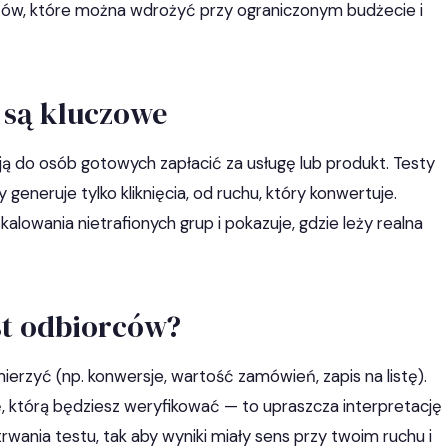
stów, które można wdrożyć przy ograniczonym budżecie i
 są kluczowe
ają do osób gotowych zapłacić za usługę lub produkt. Testy
y generuje tylko kliknięcia, od ruchu, który konwertuje.
alowania nietrafionych grup i pokazuje, gdzie leży realna
st odbiorców?
mierzyć (np. konwersje, wartość zamówień, zapis na listę).
ę, którą będziesz weryfikować — to upraszcza interpretację
trwania testu, tak aby wyniki miały sens przy twoim ruchu i