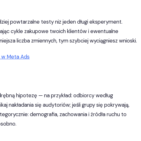
ziej powtarzalne testy niż jeden długi eksperyment.
iając cykle zakupowe twoich klientów i ewentualne
niejsza liczba zmiennych, tym szybciej wyciągniesz wnioski.
h w Meta Ads
drębną hipotezę — na przykład: odbiorcy według
nikaj nakładania się audytoriów; jeśli grupy się pokrywają,
egorycznie: demografia, zachowania i źródła ruchu to
osobno.