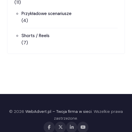
(11)
Przykładowe scenariusze
(4)
Shorts / Reels
(7)
© 2026
WebAdvert.pl – Twoja firma w sieci
. Wszelkie prawa
zastrzeżone.